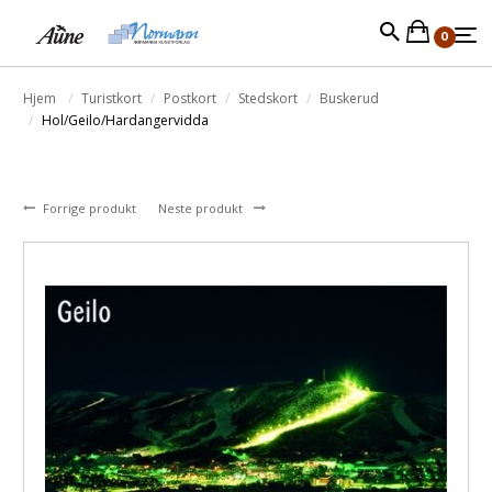
0
Hjem
Turistkort
Postkort
Stedskort
Buskerud
Hol/Geilo/Hardangervidda
Forrige produkt
Neste produkt