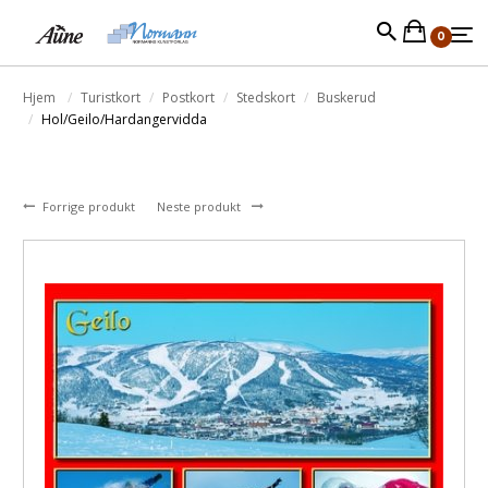
0
Hjem
Turistkort
Postkort
Stedskort
Buskerud
Hol/Geilo/Hardangervidda
Forrige produkt
Neste produkt