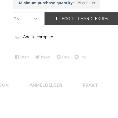
Minimum purchase quantity:
25 enheter
LEGG TIL I HANDLEKURV
Add to compare
Share
Tweet
Plus
Pin
SJON
ANMELDELSER
FRAKT