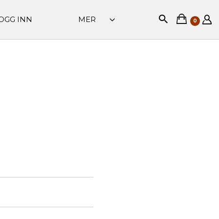
OGG INN
MER
0