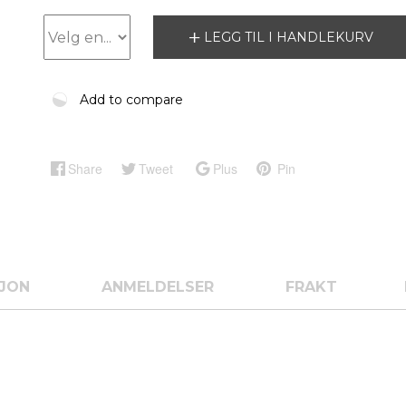
LEGG TIL I HANDLEKURV
Add to compare
Share
Tweet
Plus
Pin
SJON
ANMELDELSER
FRAKT