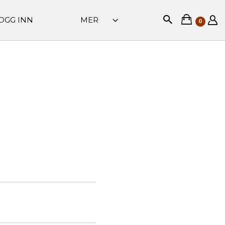
OGG INN
MER
0