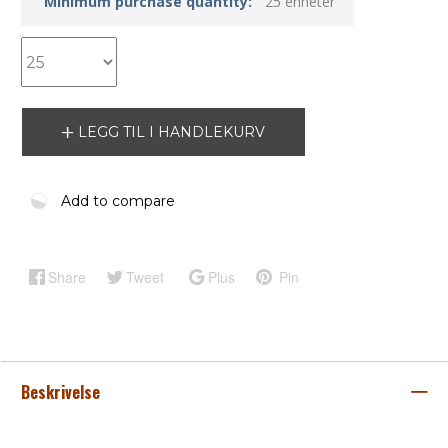
Minimum purchase quantity:
25 enheter
LEGG TIL I HANDLEKURV
Add to compare
Share
Tweet
Plus
Pin
Beskrivelse