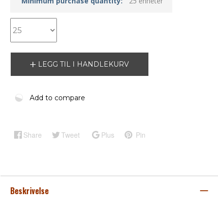
Minimum purchase quantity:
25 enheter
LEGG TIL I HANDLEKURV
Add to compare
Share
Tweet
Plus
Pin
Beskrivelse