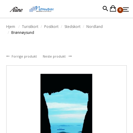
0
Hjem
Turistkort
Postkort
Stedskort
Nordland
Brønnøysund
Forrige produkt
Neste produkt