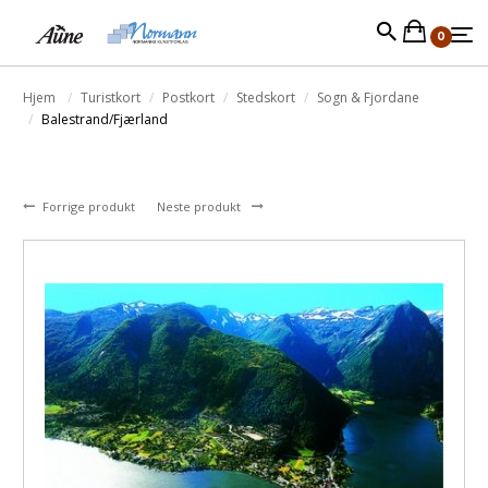
0
Hjem
Turistkort
Postkort
Stedskort
Sogn & Fjordane
Balestrand/Fjærland
Forrige produkt
Neste produkt