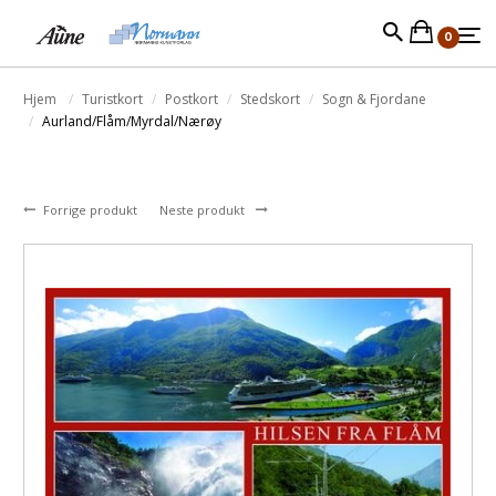
0
Hjem
Turistkort
Postkort
Stedskort
Sogn & Fjordane
Aurland/Flåm/Myrdal/Nærøy
Forrige produkt
Neste produkt