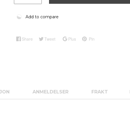
Add to compare
Share
Tweet
Plus
Pin
SJON
ANMELDELSER
FRAKT