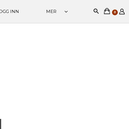
OGG INN
MER
0