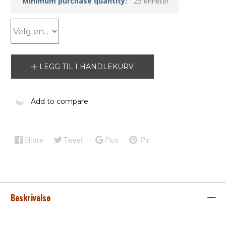
Minimum purchase quantity:
25 enheter
LEGG TIL I HANDLEKURV
Add to compare
Share
Tweet
Plus
Pin
Beskrivelse