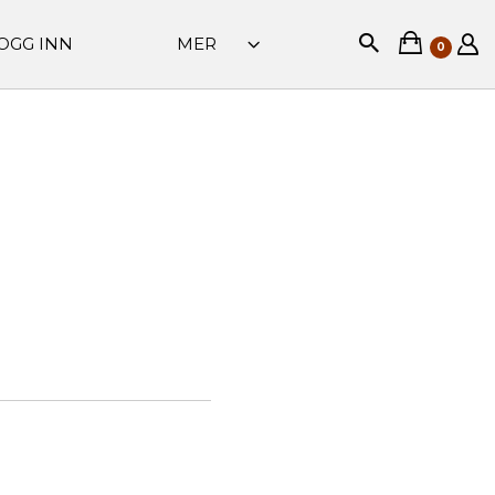
OGG INN
MER
0