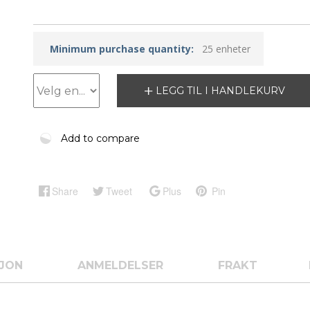
Minimum purchase quantity:
25 enheter
LEGG TIL I HANDLEKURV
Add to compare
Share
Tweet
Plus
Pin
SJON
ANMELDELSER
FRAKT