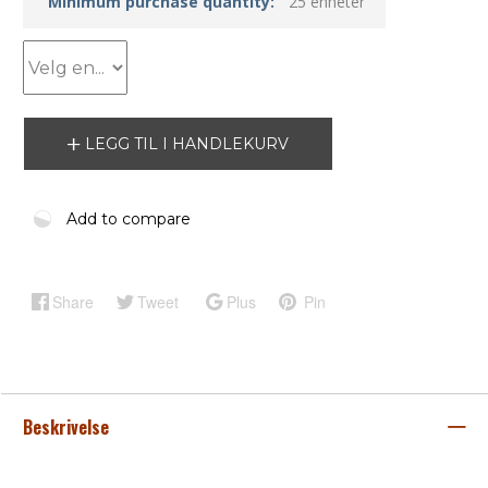
Minimum purchase quantity:
25 enheter
LEGG TIL I HANDLEKURV
Add to compare
Share
Tweet
Plus
Pin
Beskrivelse