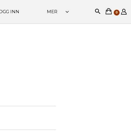
OGG INN
MER
0