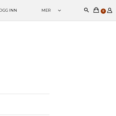
OGG INN
MER
0