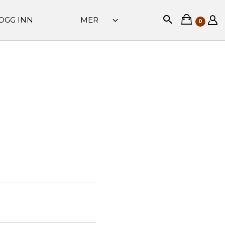
OGG INN
MER
0