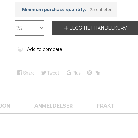
Minimum purchase quantity:
25 enheter
LEGG TIL I HANDLEKURV
Add to compare
Share
Tweet
Plus
Pin
SJON
ANMELDELSER
FRAKT