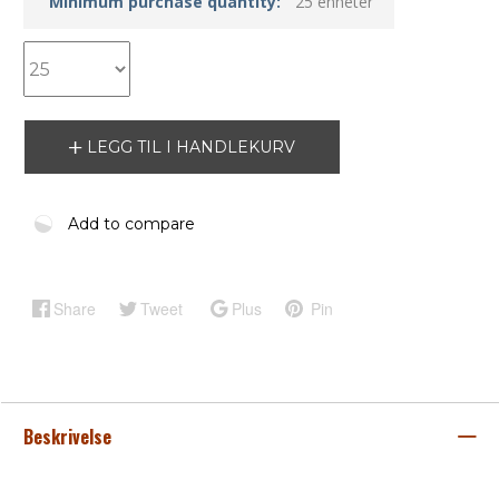
Minimum purchase quantity:
25 enheter
LEGG TIL I HANDLEKURV
Add to compare
Share
Tweet
Plus
Pin
Beskrivelse