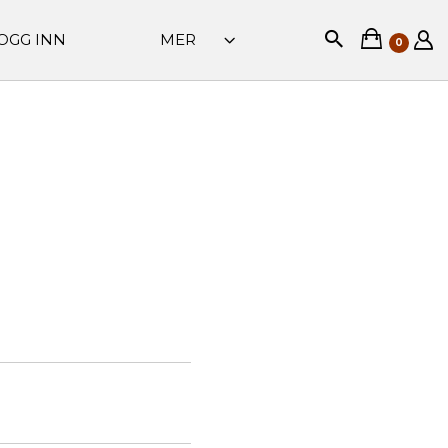
OGG INN
MER
0