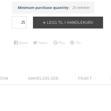
Minimum purchase quantity:
25 enheter
LEGG TIL I HANDLEKURV
Share
Tweet
Plus
Pin
SJON
ANMELDELSER
FRAKT