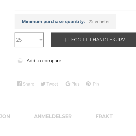
Minimum purchase quantity:
25 enheter
LEGG TIL I HANDLEKURV
Add to compare
Share
Tweet
Plus
Pin
SJON
ANMELDELSER
FRAKT