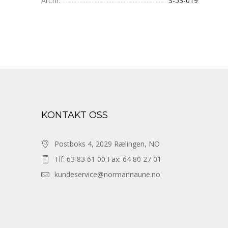
Art.nr.
S-53-019
KONTAKT OSS
Postboks 4, 2029 Rælingen, NO
Tlf: 63 83 61 00 Fax: 64 80 27 01
kundeservice@normannaune.no