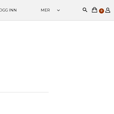
OGG INN
MER
0