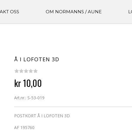
AKT OSS
OM NORMANNS / AUNE
L
Å I LOFOTEN 3D
kr 10,00
Art.nr.: S-53-019
POSTKORT Å I LOFOTEN 3D
AF 195760