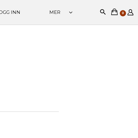
OGG INN
MER
0