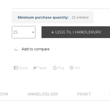
Minimum purchase quantity:
25 enheter
LEGG TIL I HANDLEKURV
Add to compare
Share
Tweet
Plus
Pin
SJON
ANMELDELSER
FRAKT