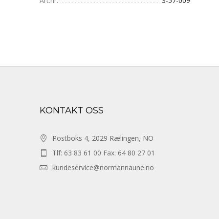
Art.nr.
S-57-009
KONTAKT OSS
Postboks 4, 2029 Rælingen, NO
Tlf: 63 83 61 00 Fax: 64 80 27 01
kundeservice@normannaune.no