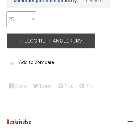
Minimum purchase quantity:
25 enheter
LEGG TIL I HANDLEKURV
Add to compare
Share
Tweet
Plus
Pin
Beskrivelse