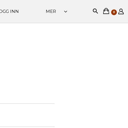
OGG INN
MER
0