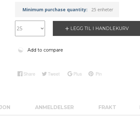
Minimum purchase quantity:
25 enheter
LEGG TIL I HANDLEKURV
Add to compare
Share
Tweet
Plus
Pin
SJON
ANMELDELSER
FRAKT