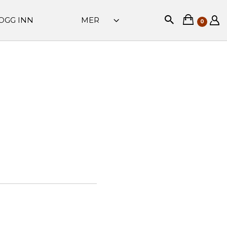
OGG INN
MER
0