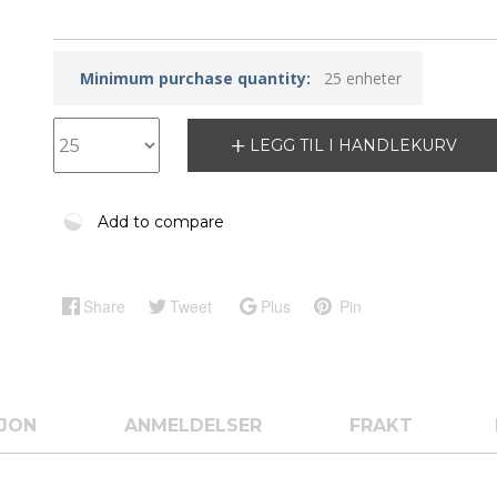
Minimum purchase quantity:
25 enheter
LEGG TIL I HANDLEKURV
Add to compare
Share
Tweet
Plus
Pin
SJON
ANMELDELSER
FRAKT