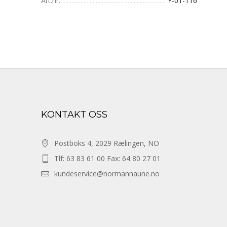
Art.nr.
Y-01-116
KONTAKT OSS
Postboks 4, 2029 Rælingen, NO
Tlf: 63 83 61 00 Fax: 64 80 27 01
kundeservice@normannaune.no