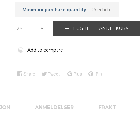
Minimum purchase quantity:
25 enheter
LEGG TIL I HANDLEKURV
Add to compare
Share
Tweet
Plus
Pin
SJON
ANMELDELSER
FRAKT