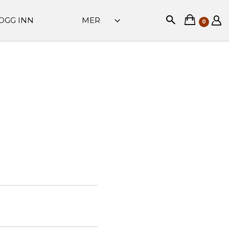
OGG INN
MER
0