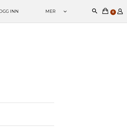
OGG INN
MER
0