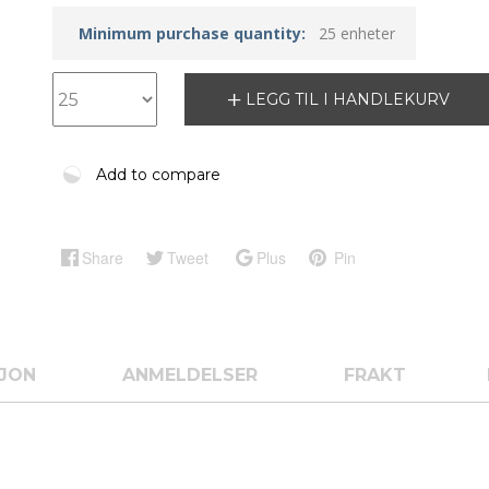
Minimum purchase quantity:
25 enheter
LEGG TIL I HANDLEKURV
Add to compare
Share
Tweet
Plus
Pin
SJON
ANMELDELSER
FRAKT