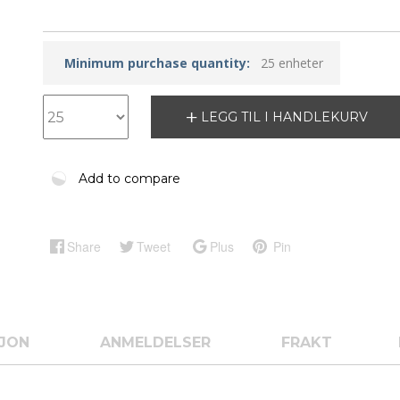
Minimum purchase quantity:
25 enheter
LEGG TIL I HANDLEKURV
Add to compare
Share
Tweet
Plus
Pin
SJON
ANMELDELSER
FRAKT