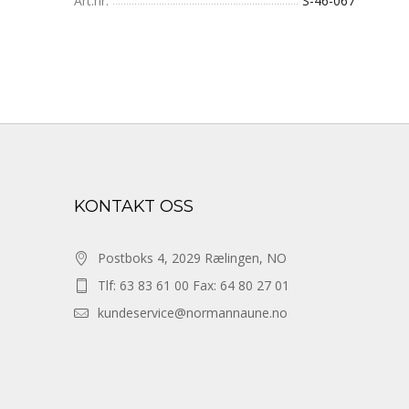
Art.nr.
S-46-067
KONTAKT OSS
Postboks 4, 2029 Rælingen, NO
Tlf: 63 83 61 00 Fax: 64 80 27 01
kundeservice@normannaune.no