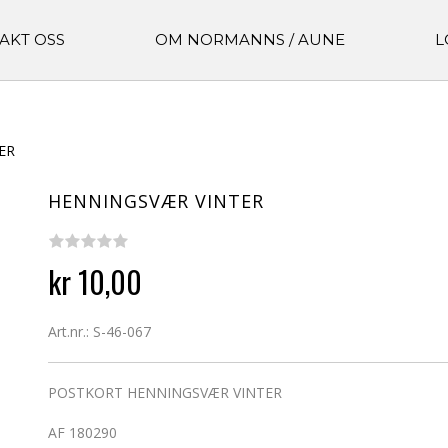
AKT OSS
OM NORMANNS / AUNE
L
ER
HENNINGSVÆR VINTER
kr 10,00
Art.nr.: S-46-067
POSTKORT HENNINGSVÆR VINTER
AF 180290