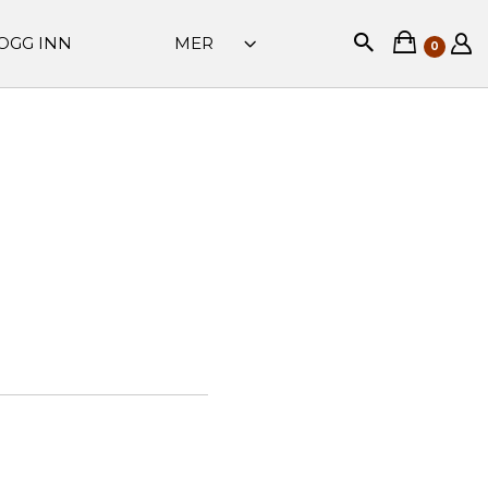
OGG INN
MER
0