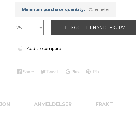
Minimum purchase quantity:
25 enheter
LEGG TIL I HANDLEKURV
Add to compare
Share
Tweet
Plus
Pin
SJON
ANMELDELSER
FRAKT