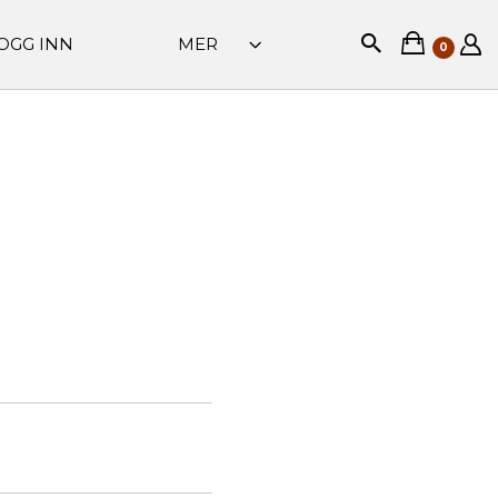
OGG INN
MER
0