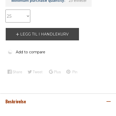
Minimum purchase quantity:
25 enheter
LEGG TIL I HANDLEKURV
Add to compare
Share
Tweet
Plus
Pin
Beskrivelse