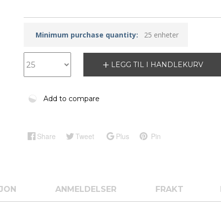
Minimum purchase quantity:
25 enheter
LEGG TIL I HANDLEKURV
Add to compare
Share
Tweet
Plus
Pin
SJON
ANMELDELSER
FRAKT