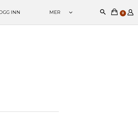
OGG INN
MER
0