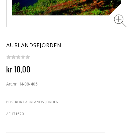
AURLANDSFJORDEN
kr 10,00
Art.nr.: N-08-405
POSTKORT AURLANDSFJORDEN
AF 171570