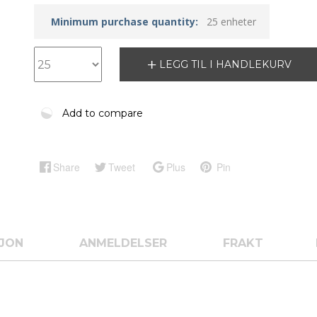
Minimum purchase quantity:
25 enheter
LEGG TIL I HANDLEKURV
Add to compare
Share
Tweet
Plus
Pin
SJON
ANMELDELSER
FRAKT