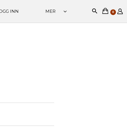
OGG INN
MER
0