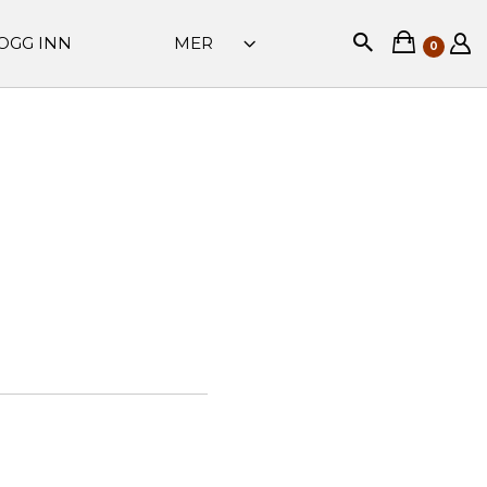
OGG INN
MER
0