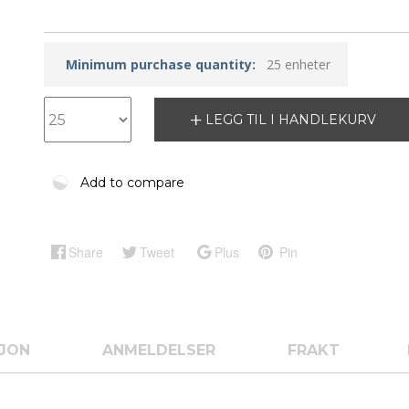
Minimum purchase quantity:
25 enheter
LEGG TIL I HANDLEKURV
Add to compare
Share
Tweet
Plus
Pin
SJON
ANMELDELSER
FRAKT