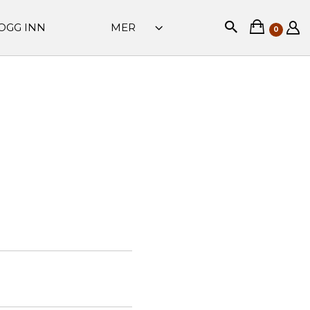
OGG INN
MER
0