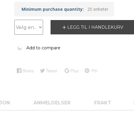
Minimum purchase quantity:
25 enheter
LEGG TIL I HANDLEKURV
Add to compare
Share
Tweet
Plus
Pin
SJON
ANMELDELSER
FRAKT