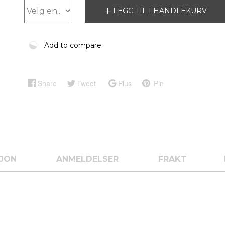
LEGG TIL I HANDLEKURV
Add to compare
Share
Tweet
Plus
Pin
SJON
ANMELDELSER
FRAKT