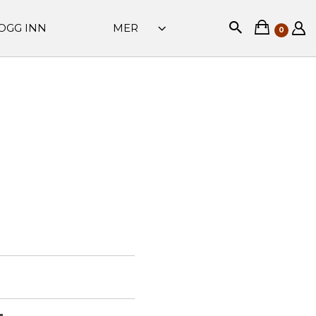
OGG INN
MER
0