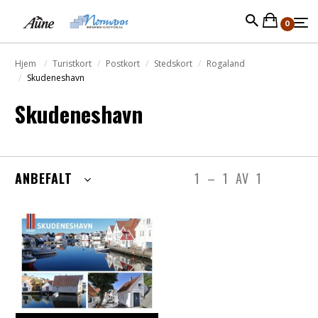
0
Hjem
Turistkort
Postkort
Stedskort
Rogaland
Skudeneshavn
Skudeneshavn
ANBEFALT
1
–
1
AV
1