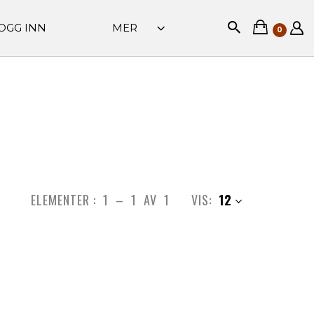
OGG INN
MER
0
ELEMENTER :
1
–
1
AV
1
VIS:
12