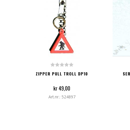
LEGG TIL I HANDLEKURV
LEG
ZIPPER PULL TROLL DP10
SER
kr 49,00
Art.nr.: 524897