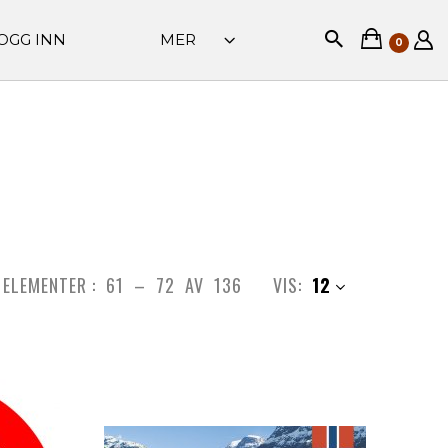
OGG INN
MER
0
ELEMENTER :
61
–
72
AV
136
VIS:
12