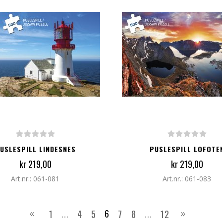
G TIL I HANDLEKURV
LEGG TIL I HANDLEKURV
USLESPILL LINDESNES
PUSLESPILL LOFOTE
kr 219,00
kr 219,00
Art.nr.: 061-081
Art.nr.: 061-083
...
6
...
1
4
5
7
8
12