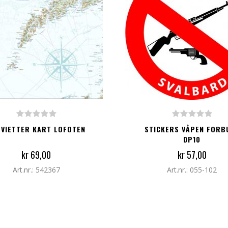
G TIL I HANDLEKURV
LEGG TIL I HANDLEKURV
VIETTER KART LOFOTEN
STICKERS VÅPEN FORB
DP10
kr 69,00
kr 57,00
Art.nr.: 542367
Art.nr.: 055-102