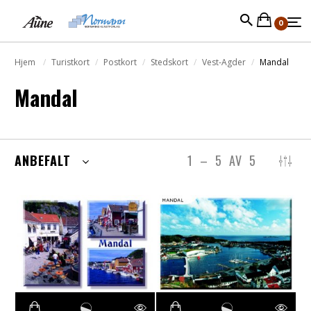
0
Hjem
Turistkort
Postkort
Stedskort
Vest-Agder
Mandal
Mandal
ANBEFALT
1
–
5
AV
5