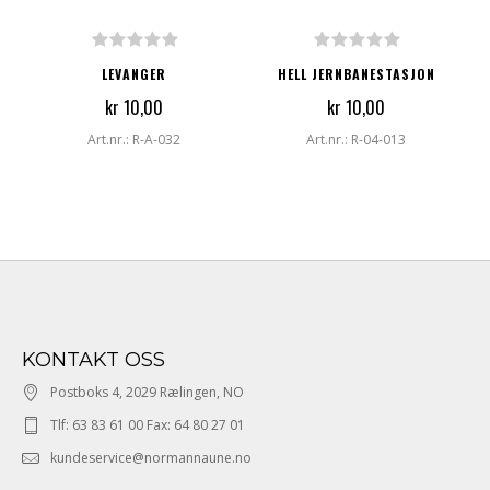
LEVANGER
HELL JERNBANESTASJON
kr 10,00
kr 10,00
Art.nr.: R-A-032
Art.nr.: R-04-013
KONTAKT OSS
Postboks 4, 2029 Rælingen, NO
Tlf: 63 83 61 00 Fax: 64 80 27 01
kundeservice@normannaune.no