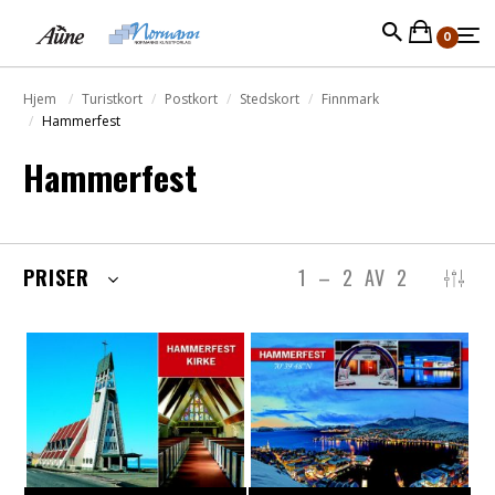
0
Hjem
Turistkort
Postkort
Stedskort
Finnmark
Hammerfest
Hammerfest
PRISER
1
–
2
AV
2