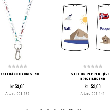
G TIL I HANDLEKURV
LEGG TIL I HANDLEKURV
ØKKELBÅND HAUGESUND
SALT OG PEPPERBØSS
KRISTIANSAND
kr 59,00
kr 159,00
Art.nr.: 061-139
Art.nr.: 061-141