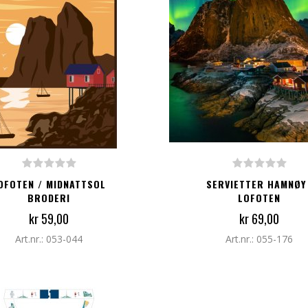
G TIL I HANDLEKURV
LEGG TIL I HANDLEKURV
OFOTEN / MIDNATTSOL
SERVIETTER HAMNØY 
BRODERI
LOFOTEN
kr 59,00
kr 69,00
Art.nr.: 053-044
Art.nr.: 055-176