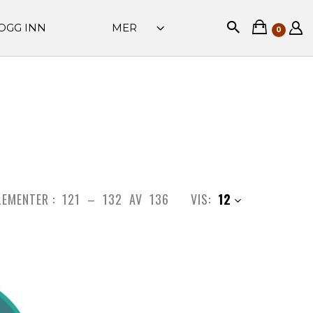
OGG INN
MER
0
LEMENTER :
121
–
132
AV
136
VIS:
12