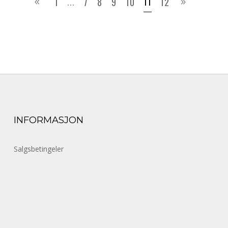
...
11
1
7
8
9
10
12
INFORMASJON
Salgsbetingeler