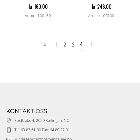
kr 160,00
kr 246,00
Art.nr.: 100160-
Art.nr.: 100700-
4
1
2
3
KONTAKT OSS
Postboks 4, 2029 Rælingen, NO
Tlf: 63 83 61 00 Fax: 64 80 27 01
kundeservice@normannaune.no